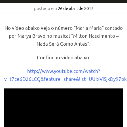
postado em
26 de abril de 2017
No vídeo abaixo veja o número “Maria Maria” cantado
por Marya Bravo no musical “Milton Nascimento –
Nada Será Como Antes”.
Confira no vídeo abaixo:
http://www.youtube.com/watch?
v=t7ce6D26LCQ&feature=share&list=UUIxViSjkDy97o