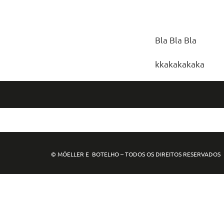
Bla Bla Bla
kkakakakaka
© MÖELLER E BOTELHO – TODOS OS DIREITOS RESERVADO
mpo88
mpo77