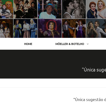
Skip
to
content
HOME
MÖELLER & BOTELHO
"Única suge
“Única sugestão d