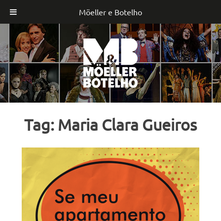
Möeller e Botelho
Skip
to
content
Tag:
Maria Clara Gueiros