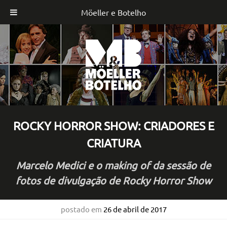
Möeller e Botelho
Skip
to
content
ROCKY HORROR SHOW: CRIADORES E
CRIATURA
Marcelo Medici e o making of da sessão de
fotos de divulgação de Rocky Horror Show
postado em
26 de abril de 2017