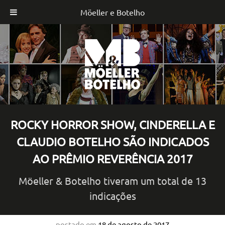
Möeller e Botelho
Skip
to
content
ROCKY HORROR SHOW, CINDERELLA E
CLAUDIO BOTELHO SÃO INDICADOS
AO PRÊMIO REVERÊNCIA 2017
Möeller & Botelho tiveram um total de 13
indicações
postado em
18 de agosto de 2017