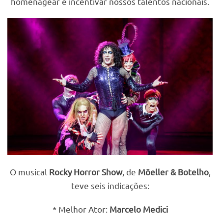
homenagear e incentivar nossos talentos nacionais.
O musical
Rocky Horror Show
, de
Möeller & Botelho
,
teve seis indicações:
* Melhor Ator:
Marcelo Medici