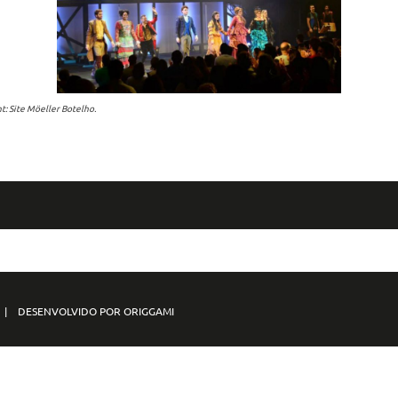
t: Site Möeller Botelho.
S | DESENVOLVIDO POR ORIGGAMI