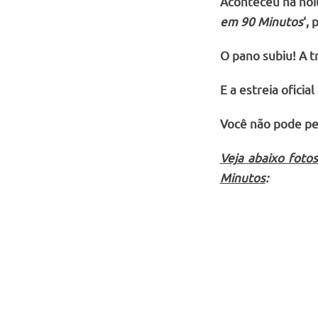
Aconteceu na noit
em 90 Minutos
‘,
O pano subiu! A t
E a estreia oficial
Você não pode pe
Veja abaixo foto
Minutos
: