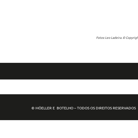
Fotos: Leo Ladeira. © Copyrigh
© MÖELLER E BOTELHO – TODOS OS DIREITOS RESERVADO
mpo88
mpo77