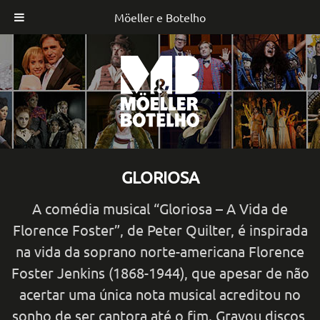
Möeller e Botelho
Skip
to
content
GLORIOSA
A comédia musical “Gloriosa – A Vida de
Florence Foster”, de Peter Quilter, é inspirada
na vida da soprano norte-americana Florence
Foster Jenkins (1868-1944), que apesar de não
acertar uma única nota musical acreditou no
sonho de ser cantora até o fim. Gravou discos,