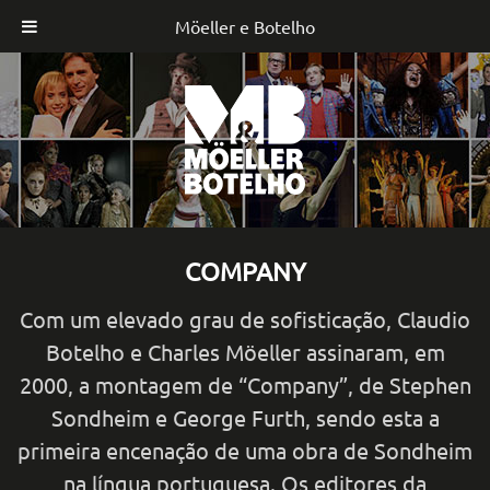
Möeller e Botelho
Skip
to
content
COMPANY
Com um elevado grau de sofisticação, Claudio
Botelho e Charles Möeller assinaram, em
2000, a montagem de “Company”, de Stephen
Sondheim e George Furth, sendo esta a
primeira encenação de uma obra de Sondheim
na língua portuguesa. Os editores da