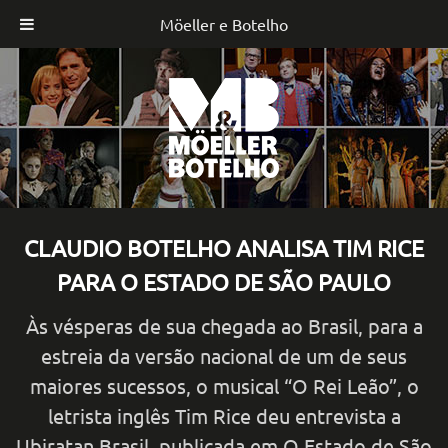
Möeller e Botelho
Skip
to
content
CLAUDIO BOTELHO ANALISA TIM RICE
PARA O ESTADO DE SÃO PAULO
Às vésperas de sua chegada ao Brasil, para a
estreia da versão nacional de um de seus
maiores sucessos, o musical “O Rei Leão”, o
letrista inglês Tim Rice deu entrevista a
Ubiratan Brasil, publicada em O Estado de São