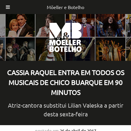
Möeller e Botelho
Skip
to
content
CASSIA RAQUEL ENTRA EM TODOS OS
MUSICAIS DE CHICO BUARQUE EM 90
MINUTOS
Atriz-cantora substitui Lilian Valeska a partir
desta sexta-feira
postado em
26 de abril de 2017