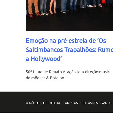
Emoção na pré-estreia de ‘Os
Saltimbancos Trapalhões: Rum
a Hollywood’
50º filme de Renato Aragão tem direção musical
de Möeller & Botelho
© MÖELLER E BOTELHO – TODOS OS DIREITOS RESERVADO