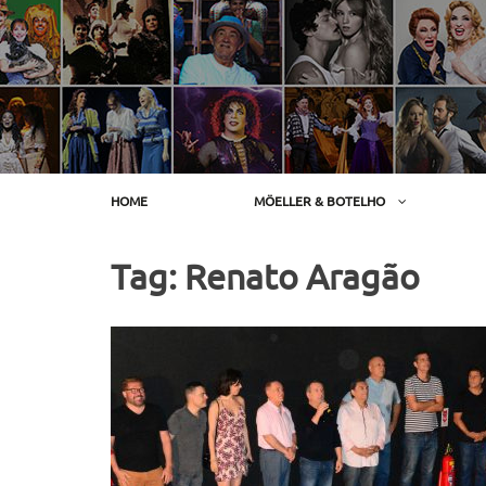
Skip
to
content
HOME
MÖELLER & BOTELHO
Tag:
Renato Aragão