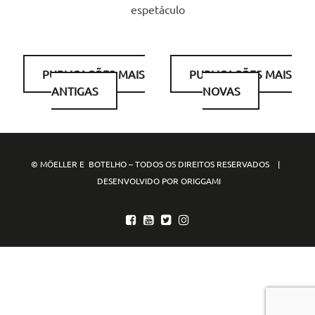
espetáculo
Navegação
PUBLICAÇÕES MAIS
PUBLICAÇÕES MAIS
ANTIGAS
NOVAS
por
posts
© MÖELLER E BOTELHO – TODOS OS DIREITOS RESERVADOS |
DESENVOLVIDO POR ORIGGAMI
mpo88
mpo77