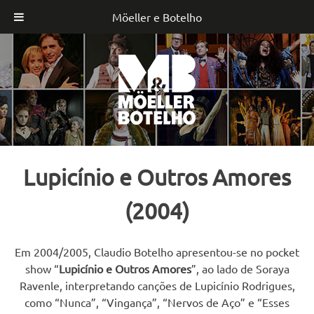
Möeller e Botelho
Skip
to
content
Lupicínio e Outros Amores
(2004)
Em 2004/2005, Claudio Botelho apresentou-se no pocket
show “
Lupicínio e Outros Amores
”, ao lado de Soraya
Ravenle, interpretando canções de Lupicínio Rodrigues,
como “Nunca”, “Vingança”, “Nervos de Aço” e “Esses