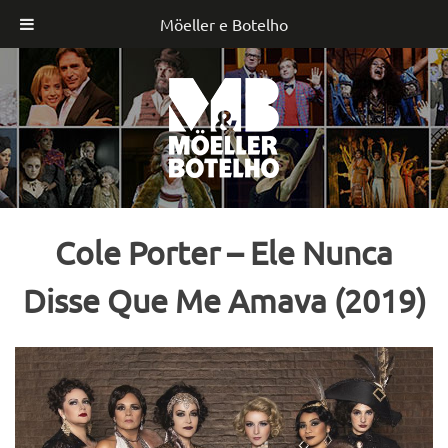
Möeller e Botelho
Skip
to
content
Cole Porter – Ele Nunca
Disse Que Me Amava (2019)