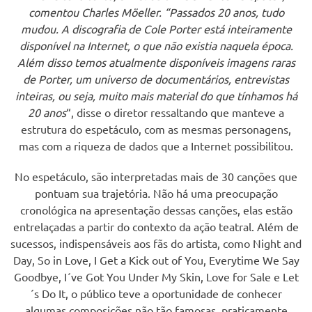
comentou Charles Möeller. “Passados 20 anos, tudo
mudou. A discografia de Cole Porter está inteiramente
disponível na Internet, o que não existia naquela época.
Além disso temos atualmente disponíveis imagens raras
de Porter, um universo de documentários, entrevistas
inteiras, ou seja, muito mais material do que tínhamos há
20 anos
“, disse o diretor ressaltando que manteve a
estrutura do espetáculo, com as mesmas personagens,
mas com a riqueza de dados que a Internet possibilitou.
No espetáculo, são interpretadas mais de 30 canções que
pontuam sua trajetória. Não há uma preocupação
cronológica na apresentação dessas canções, elas estão
entrelaçadas a partir do contexto da ação teatral. Além de
sucessos, indispensáveis aos fãs do artista, como Night and
Day, So in Love, I Get a Kick out of You, Everytime We Say
Goodbye, I´ve Got You Under My Skin, Love for Sale e Let
´s Do It, o público teve a oportunidade de conhecer
algumas composições não tão famosas, praticamente