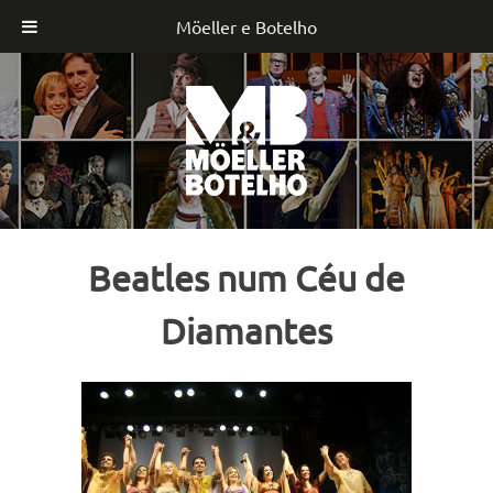
Möeller e Botelho
Skip
to
content
Beatles num Céu de
Diamantes