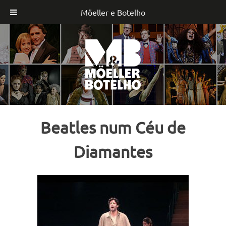
Möeller e Botelho
Skip
to
content
Beatles num Céu de
Diamantes